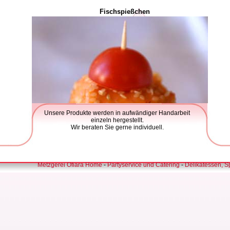
Fischspießchen
Unsere Produkte werden in aufwändiger Handarbeit
einzeln hergestellt.
Wir beraten Sie gerne individuell.
Metzgerei Ofiara Home
-
Partyservice und Catering
-
Delikatessen, Sp
Melonencocktail mit Schinken